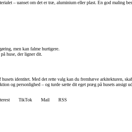
terialet – uanset om det er træ, aluminium eller plast. En god maling be
øring, men kan falme hurtigere.
på huse, der ligner dit.
af husets identitet. Med det rette valg kan du fremhæve arkitekturen, sk
ktion og personlighed – og turde sætte dit eget præg på husets ansigt ud
terest
TikTok
Mail
RSS