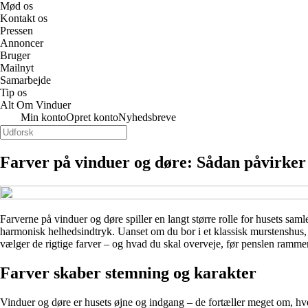
Mød os
Kontakt os
Pressen
Annoncer
Bruger
Mailnyt
Samarbejde
Tip os
Alt Om Vinduer
Min konto
Opret konto
Nyhedsbreve
Farver på vinduer og døre: Sådan påvirker 
Farverne på vinduer og døre spiller en langt større rolle for husets s
harmonisk helhedsindtryk. Uanset om du bor i et klassisk murstenshus, 
vælger de rigtige farver – og hvad du skal overveje, før penslen ramme
Farver skaber stemning og karakter
Vinduer og døre er husets øjne og indgang – de fortæller meget om, hve