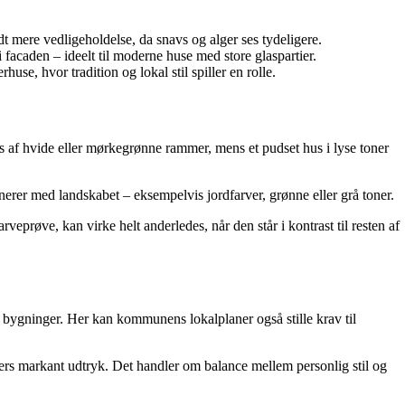
dt mere vedligeholdelse, da snavs og alger ses tydeligere.
 facaden – ideelt til moderne huse med store glaspartier.
e, hvor tradition og lokal stil spiller en rolle.
des af hvide eller mørkegrønne rammer, mens et pudset hus i lyse toner
nerer med landskabet – eksempelvis jordfarver, grønne eller grå toner.
veprøve, kan virke helt anderledes, når den står i kontrast til resten af
 bygninger. Her kan kommunens lokalplaner også stille krav til
lers markant udtryk. Det handler om balance mellem personlig stil og