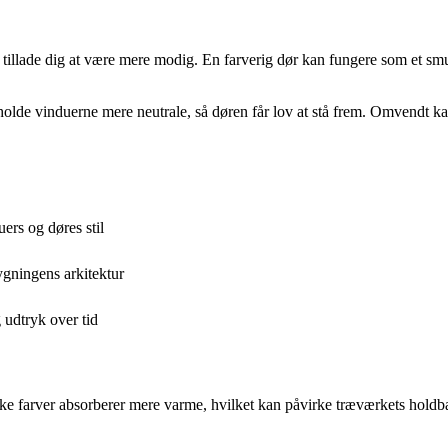
 tillade dig at være mere modig. En farverig dør kan fungere som et smu
olde vinduerne mere neutrale, så døren får lov at stå frem. Omvendt ka
ers og døres stil
ygningens arkitektur
 udtryk over tid
ke farver absorberer mere varme, hvilket kan påvirke træværkets holdbar