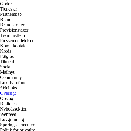
Goder
Tjenester
Partnerskab
Brand
Brandpartner
Provisionstager
Teammedlem
Pressemeddelelser
Kom i kontakt
Kreds
Følg os
Tilmeld
Social
Mailnyt
Community
Lokalsamfund
Sidelinks
Oversigt
Opslag
Bibliotek
Nyhedssektion
Webfeed
Lovgrundlag
Sporingselementer
Politik for privatliv