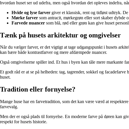
hvordan huset ser ud udefra, men også hvordan det opleves indefra, nå
Hvide og lyse farver
giver et klassisk, rent og tidløst udtryk. D
Mørke farver
som antracit, mørkegrøn eller sort skaber dybde og
Farvede nuancer
som blå, rød eller grøn kan give huset personl
Tænk på husets arkitektur og omgivelser
Når du vælger farver, er det vigtigt at tage udgangspunkt i husets arki
kan bære både kontrastfarver og mere afdæmpede nuancer.
Også omgivelserne spiller ind. Et hus i byen kan tåle mere markante far
Et godt råd er at se på helheden: tag, tagrender, sokkel og facadefarve b
huset.
Tradition eller fornyelse?
Mange huse har en farvetradition, som det kan være værd at respektere 
farvevalg.
Men der er også plads til fornyelse. En moderne farve på døren kan giv
respekt for husets historie.