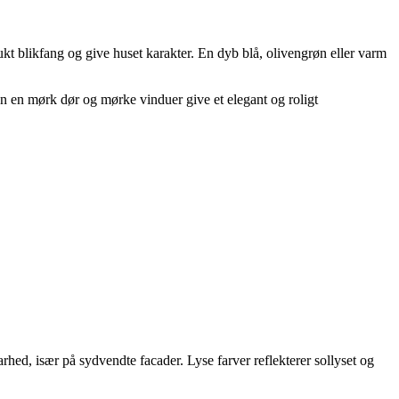
kt blikfang og give huset karakter. En dyb blå, olivengrøn eller varm
n en mørk dør og mørke vinduer give et elegant og roligt
hed, især på sydvendte facader. Lyse farver reflekterer sollyset og