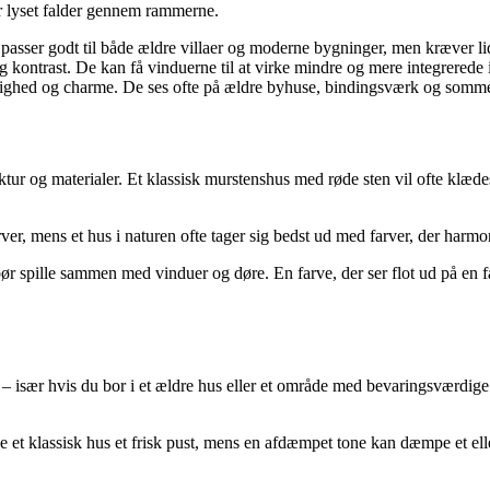
r lyset falder gennem rammerne.
e passer godt til både ældre villaer og moderne bygninger, men kræver li
 kontrast. De kan få vinduerne til at virke mindre og mere integrerede i
ighed og charme. De ses ofte på ældre byhuse, bindingsværk og sommerhus
tektur og materialer. Et klassisk murstenshus med røde sten vil ofte klæ
ver, mens et hus i naturen ofte tager sig bedst ud med farver, der harmo
ør spille sammen med vinduer og døre. En farve, der ser flot ud på en far
– især hvis du bor i et ældre hus eller et område med bevaringsværdige
e et klassisk hus et frisk pust, mens en afdæmpet tone kan dæmpe et el