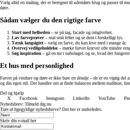
Vælg altid en maling, der er beregnet til udendørs brug og passer til ma
døre.
Sådan vælger du den rigtige farve
Start med helheden
– se på tag, facade og omgivelser.
Lav farveprøver
– mal små felter og se dem i forskelligt lys.
Tænk langsigtet
– vælg en farve, du kan leve med i mange år.
Overvej vedligeholdelse
– mørke farver kræver ofte mindre reng
Søg inspiration
– gå en tur i nabolaget, og se, hvad der fungerer 
Et hus med personlighed
Farver på vinduer og døre er ikke bare en detalje – de er en vigtig del 
og din egen stil. Det handler om at finde balancen mellem tradition, fun
Del og hjælp
X
Facebook
Instagram
LinkedIn
YouTube
Pin
Nyhedsbrev: Tilmeld dig nu
Træt af ligegyldige nyhedsbreve? Det her er anderledes.
Skriv din e-mail her