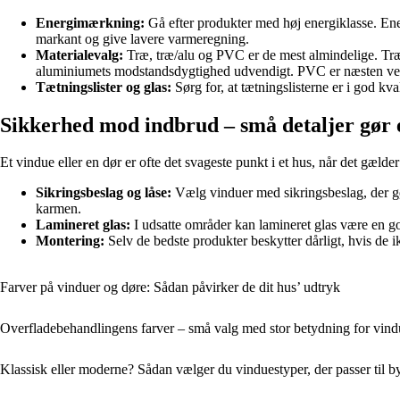
Energimærkning:
Gå efter produkter med høj energiklasse. Ener
markant og give lavere varmeregning.
Materialevalg:
Træ, træ/alu og PVC er de mest almindelige. Træ 
aluminiumets modstandsdygtighed udvendigt. PVC er næsten vedlig
Tætningslister og glas:
Sørg for, at tætningslisterne er i god k
Sikkerhed mod indbrud – små detaljer gør e
Et vindue eller en dør er ofte det svageste punkt i et hus, når det gæl
Sikringsbeslag og låse:
Vælg vinduer med sikringsbeslag, der gø
karmen.
Lamineret glas:
I udsatte områder kan lamineret glas være en god
Montering:
Selv de bedste produkter beskytter dårligt, hvis de ik
Farver på vinduer og døre: Sådan påvirker de dit hus’ udtryk
Overfladebehandlingens farver – små valg med stor betydning for vindu
Klassisk eller moderne? Sådan vælger du vinduestyper, der passer til b