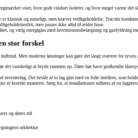
gimærket viser, hvor godt vinduet isolerer, og hvor meget varme det sli
er klassisk og naturligt, men kræver vedligeholdelse. Træ/alu kombiner
eholdelsesfrit, men passer ikke altid til ældre huse.
valitet, og vælg energiglas med lavemissionsbelægning og gasfyldning m
n stor forskel
der indbrud. Men moderne løsninger kan gøre det langt sværere for tyven
r det vanskeligt at bryde rammen op. Døre bør have godkendte låsesyste
 investering. Det består af to lag glas med en folie imellem, som holde
ke er korrekt monteret. Sørg for, at installationen udføres af en fagpers
ers og døres stil
ygningens arkitektur