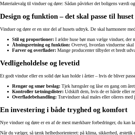
Materialevalg til vinduer og døre: Sådan påvirker det boligens værdi og
Design og funktion – det skal passe til huset
Vinduer og døre er en stor del af husets udtryk. De skal harmonere med
Stil og proportioner:
I ældre huse bør man vælge vinduer, der ma
Åbningsretning og funktion:
Overvej, hvordan vinduerne skal 
Farver og overflader:
Mange producenter tilbyder et bredt udval
Vedligeholdelse og levetid
Et godt vindue eller en solid dør kan holde i årtier – hvis de bliver p
Rengør og smør beslag:
Tjek hængsler og låse en gang om året,
Kontroller tætningslister:
Udskift dem, hvis de er hårde eller r
Overfladebehandling:
Trævinduer skal males eller olieres m
En investering i både tryghed og komfort
Nye vinduer og døre er en af de mest mærkbare forbedringer, du kan lav
Når du vælger, så tænk helhedsorienteret: på klima, sikkerhed, æstetik 