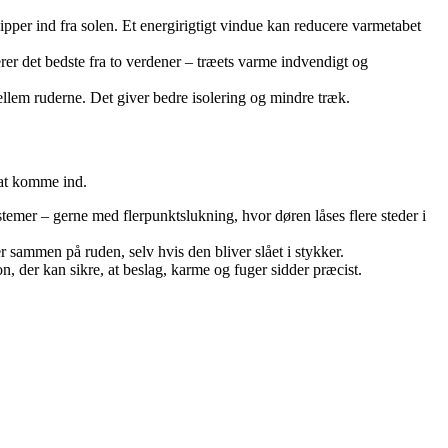
pper ind fra solen. Et energirigtigt vindue kan reducere varmetabet
er det bedste fra to verdener – træets varme indvendigt og
ellem ruderne. Det giver bedre isolering og mindre træk.
 at komme ind.
mer – gerne med flerpunktslukning, hvor døren låses flere steder i
r sammen på ruden, selv hvis den bliver slået i stykker.
on, der kan sikre, at beslag, karme og fuger sidder præcist.