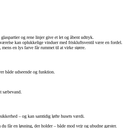
aspartier og rene linjer give et let og åbent udtryk.
relse kan oplukkelige vinduer med friskluftsventil være en fordel.
ens en lys farve får rummet til at virke større.
arer både udseende og funktion.
dt sæbevand.
sikkerhed – og kan samtidig løfte husets værdi.
m du får en løsning, der holder – både mod vejr og ubudne gæster.