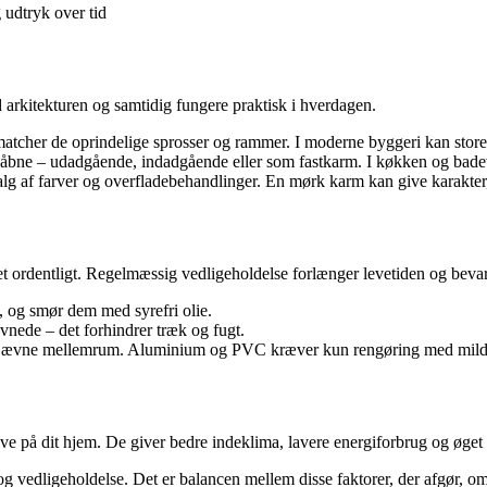
 udtryk over tid
 arkitekturen og samtidig fungere praktisk i hverdagen.
tcher de oprindelige sprosser og rammer. I moderne byggeri kan store gl
åbne – udadgående, indadgående eller som fastkarm. I køkken og badevæ
g af farver og overfladebehandlinger. En mørk karm kan give karakter, m
asset ordentligt. Regelmæssig vedligeholdelse forlænger levetiden og bev
 og smør dem med syrefri olie.
evnede – det forhindrer træk og fugt.
ed jævne mellemrum. Aluminium og PVC kræver kun rengøring med mil
e på dit hjem. De giver bedre indeklima, lavere energiforbrug og øget 
og vedligeholdelse. Det er balancen mellem disse faktorer, der afgør, o