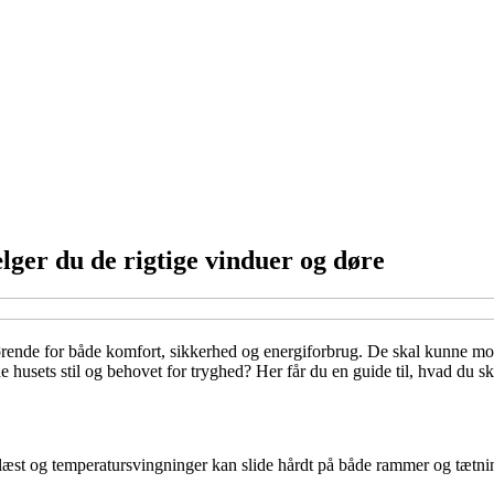
lger du de rigtige vinduer og døre
gørende for både komfort, sikkerhed og energiforbrug. De skal kunne m
 husets stil og behovet for tryghed? Her får du en guide til, hvad du sk
 blæst og temperatursvingninger kan slide hårdt på både rammer og tætning