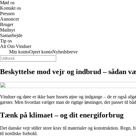
Mød os
Kontakt os
Pressen
Annoncer
Bruger
Mailnyt
Samarbejde
Tip os
Alt Om Vinduer
Min konto
Opret konto
Nyhedsbreve
Beskyttelse mod vejr og indbrud – sådan væ
Vinduer og døre er ikke bare husets øjne og indgange – de er også af
gæster. Men hvordan vælger man de rigtige løsninger, der passer til både
Tænk på klimaet – og dit energiforbrug
Det danske vejr stiller store krav til materialer og konstruktion. Regn,
til nordiske forhold.