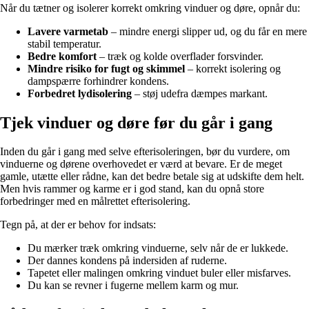
Når du tætner og isolerer korrekt omkring vinduer og døre, opnår du:
Lavere varmetab
– mindre energi slipper ud, og du får en mere
stabil temperatur.
Bedre komfort
– træk og kolde overflader forsvinder.
Mindre risiko for fugt og skimmel
– korrekt isolering og
dampspærre forhindrer kondens.
Forbedret lydisolering
– støj udefra dæmpes markant.
Tjek vinduer og døre før du går i gang
Inden du går i gang med selve efterisoleringen, bør du vurdere, om
vinduerne og dørene overhovedet er værd at bevare. Er de meget
gamle, utætte eller rådne, kan det bedre betale sig at udskifte dem helt.
Men hvis rammer og karme er i god stand, kan du opnå store
forbedringer med en målrettet efterisolering.
Tegn på, at der er behov for indsats:
Du mærker træk omkring vinduerne, selv når de er lukkede.
Der dannes kondens på indersiden af ruderne.
Tapetet eller malingen omkring vinduet buler eller misfarves.
Du kan se revner i fugerne mellem karm og mur.