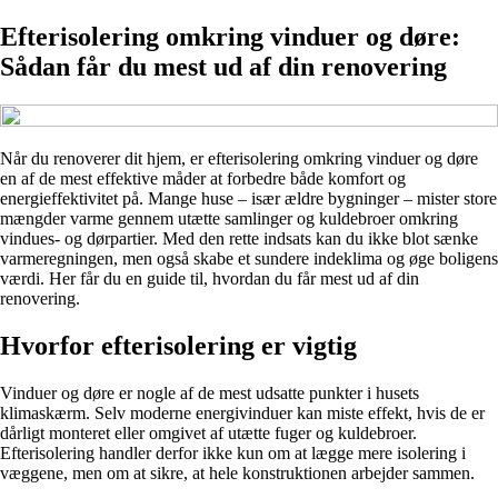
Efterisolering omkring vinduer og døre:
Sådan får du mest ud af din renovering
Når du renoverer dit hjem, er efterisolering omkring vinduer og døre
en af de mest effektive måder at forbedre både komfort og
energieffektivitet på. Mange huse – især ældre bygninger – mister store
mængder varme gennem utætte samlinger og kuldebroer omkring
vindues- og dørpartier. Med den rette indsats kan du ikke blot sænke
varmeregningen, men også skabe et sundere indeklima og øge boligens
værdi. Her får du en guide til, hvordan du får mest ud af din
renovering.
Hvorfor efterisolering er vigtig
Vinduer og døre er nogle af de mest udsatte punkter i husets
klimaskærm. Selv moderne energivinduer kan miste effekt, hvis de er
dårligt monteret eller omgivet af utætte fuger og kuldebroer.
Efterisolering handler derfor ikke kun om at lægge mere isolering i
væggene, men om at sikre, at hele konstruktionen arbejder sammen.