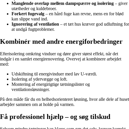
Manglende overlap mellem dampspærre og isolering
– giver
utætheder og kuldebroer.
Forkert fugevalg
– en hård fuge kan revne, mens en for blød
kan slippe vand ind.
Ignorering af ventilation
– et tæt hus kræver god udluftning for
at undgå fugtproblemer.
Kombinér med andre energiforbedringer
Efterisolering omkring vinduer og døre giver størst effekt, når det
indgår i en samlet energirenovering. Overvej at kombinere arbejdet
med:
Udskiftning til energivinduer med lav U-værdi.
Isolering af ydervægge og loft.
Montering af energirigtige tætningslister og
ventilationsløsninger.
På den måde får du en helhedsorienteret løsning, hvor alle dele af huset
arbejder sammen om at holde på varmen.
Få professionel hjælp – og søg tilskud
Selvom mindre tætninger kan klares som gør-det-selv, kræver korrekt