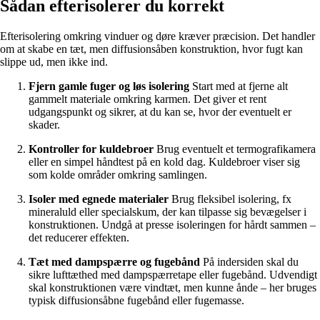
Sådan efterisolerer du korrekt
Efterisolering omkring vinduer og døre kræver præcision. Det handler
om at skabe en tæt, men diffusionsåben konstruktion, hvor fugt kan
slippe ud, men ikke ind.
Fjern gamle fuger og løs isolering
Start med at fjerne alt
gammelt materiale omkring karmen. Det giver et rent
udgangspunkt og sikrer, at du kan se, hvor der eventuelt er
skader.
Kontroller for kuldebroer
Brug eventuelt et termografikamera
eller en simpel håndtest på en kold dag. Kuldebroer viser sig
som kolde områder omkring samlingen.
Isoler med egnede materialer
Brug fleksibel isolering, fx
mineraluld eller specialskum, der kan tilpasse sig bevægelser i
konstruktionen. Undgå at presse isoleringen for hårdt sammen –
det reducerer effekten.
Tæt med dampspærre og fugebånd
På indersiden skal du
sikre lufttæthed med dampspærretape eller fugebånd. Udvendigt
skal konstruktionen være vindtæt, men kunne ånde – her bruges
typisk diffusionsåbne fugebånd eller fugemasse.