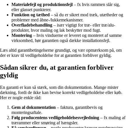
Materialefejl og produktionsfejl
– fx hvis rammen slår sig,
eller glasset punkterer.
Funktion og tæthed
– så du er sikret mod træk, utætheder og
problemer med åbne-/lukkemekanismer.
Overfladebehandling
– især vigtigt for træ- eller træ/alu-
produkter, hvor maling og lak beskytter mod fugt.
Montering
– hvis vinduerne er leveret og monteret af samme
virksomhed, bør garantien også dække installationsfejl.
Læs altid garantibetingelserne grundigt, og vær opmærksom på, om
der er krav til vedligeholdelse for at garantien forbliver gyldig.
Sådan sikrer du, at garantien forbliver
gyldig
En garanti er kun så stærk, som din dokumentation. Mange mister
dækning, fordi de ikke kan bevise korrekt vedligeholdelse eller køb.
Her er nogle enkle råd:
Gem al dokumentation
– faktura, garantibevis og
monteringsaftale.
Følg producentens vedligeholdelsesvejledning
– fx maling af
trærammer eller smøring af hængsler.
Få serviceeftersyn
– nogle producenter kræver regelmæssige