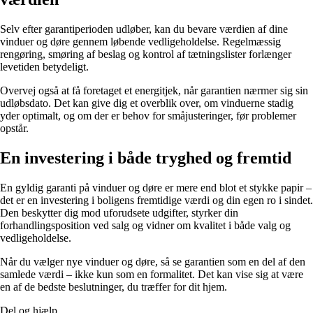
Selv efter garantiperioden udløber, kan du bevare værdien af dine
vinduer og døre gennem løbende vedligeholdelse. Regelmæssig
rengøring, smøring af beslag og kontrol af tætningslister forlænger
levetiden betydeligt.
Overvej også at få foretaget et energitjek, når garantien nærmer sig sin
udløbsdato. Det kan give dig et overblik over, om vinduerne stadig
yder optimalt, og om der er behov for småjusteringer, før problemer
opstår.
En investering i både tryghed og fremtid
En gyldig garanti på vinduer og døre er mere end blot et stykke papir –
det er en investering i boligens fremtidige værdi og din egen ro i sindet.
Den beskytter dig mod uforudsete udgifter, styrker din
forhandlingsposition ved salg og vidner om kvalitet i både valg og
vedligeholdelse.
Når du vælger nye vinduer og døre, så se garantien som en del af den
samlede værdi – ikke kun som en formalitet. Det kan vise sig at være
en af de bedste beslutninger, du træffer for dit hjem.
Del og hjælp