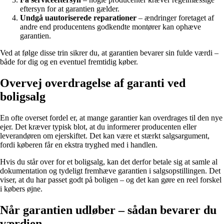
eftersyn for at garantien gælder.
Undgå uautoriserede reparationer
– ændringer foretaget af
andre end producentens godkendte montører kan ophæve
garantien.
Ved at følge disse trin sikrer du, at garantien bevarer sin fulde værdi –
både for dig og en eventuel fremtidig køber.
Overvej overdragelse af garanti ved
boligsalg
En ofte overset fordel er, at mange garantier kan overdrages til den nye
ejer. Det kræver typisk blot, at du informerer producenten eller
leverandøren om ejerskiftet. Det kan være et stærkt salgsargument,
fordi køberen får en ekstra tryghed med i handlen.
Hvis du står over for et boligsalg, kan det derfor betale sig at samle al
dokumentation og tydeligt fremhæve garantien i salgsopstillingen. Det
viser, at du har passet godt på boligen – og det kan gøre en reel forskel
i købers øjne.
Når garantien udløber – sådan bevarer du
værdien