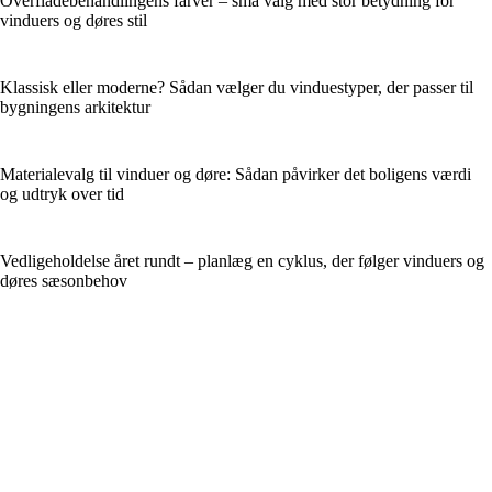
Overfladebehandlingens farver – små valg med stor betydning for
vinduers og døres stil
Klassisk eller moderne? Sådan vælger du vinduestyper, der passer til
bygningens arkitektur
Materialevalg til vinduer og døre: Sådan påvirker det boligens værdi
og udtryk over tid
Vedligeholdelse året rundt – planlæg en cyklus, der følger vinduers og
døres sæsonbehov