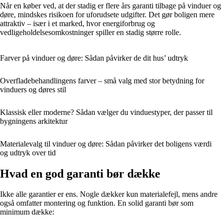
Når en køber ved, at der stadig er flere års garanti tilbage på vinduer og
døre, mindskes risikoen for uforudsete udgifter. Det gør boligen mere
attraktiv – især i et marked, hvor energiforbrug og
vedligeholdelsesomkostninger spiller en stadig større rolle.
Farver på vinduer og døre: Sådan påvirker de dit hus’ udtryk
Overfladebehandlingens farver – små valg med stor betydning for
vinduers og døres stil
Klassisk eller moderne? Sådan vælger du vinduestyper, der passer til
bygningens arkitektur
Materialevalg til vinduer og døre: Sådan påvirker det boligens værdi
og udtryk over tid
Hvad en god garanti bør dække
Ikke alle garantier er ens. Nogle dækker kun materialefejl, mens andre
også omfatter montering og funktion. En solid garanti bør som
minimum dække: