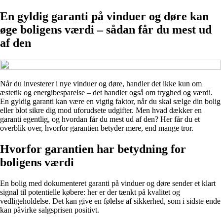
En gyldig garanti på vinduer og døre kan
øge boligens værdi – sådan får du mest ud
af den
Når du investerer i nye vinduer og døre, handler det ikke kun om
æstetik og energibesparelse – det handler også om tryghed og værdi.
En gyldig garanti kan være en vigtig faktor, når du skal sælge din bolig
eller blot sikre dig mod uforudsete udgifter. Men hvad dækker en
garanti egentlig, og hvordan får du mest ud af den? Her får du et
overblik over, hvorfor garantien betyder mere, end mange tror.
Hvorfor garantien har betydning for
boligens værdi
En bolig med dokumenteret garanti på vinduer og døre sender et klart
signal til potentielle købere: her er der tænkt på kvalitet og
vedligeholdelse. Det kan give en følelse af sikkerhed, som i sidste ende
kan påvirke salgsprisen positivt.