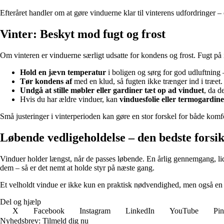
Efteråret handler om at gøre vinduerne klar til vinterens udfordringer – 
Vinter: Beskyt mod fugt og frost
Om vinteren er vinduerne særligt udsatte for kondens og frost. Fugt på
Hold en jævn temperatur
i boligen og sørg for god udluftning
Tør kondens af
med en klud, så fugten ikke trænger ind i træet.
Undgå at stille møbler eller gardiner tæt op ad vinduet
, da d
Hvis du har ældre vinduer, kan
vinduesfolie eller termogardin
Små justeringer i vinterperioden kan gøre en stor forskel for både komf
Løbende vedligeholdelse – den bedste forsi
Vinduer holder længst, når de passes løbende. En årlig gennemgang, lidt
dem – så er det nemt at holde styr på næste gang.
Et velholdt vindue er ikke kun en praktisk nødvendighed, men også en æst
Del og hjælp
X
Facebook
Instagram
LinkedIn
YouTube
Pin
Nyhedsbrev: Tilmeld dig nu