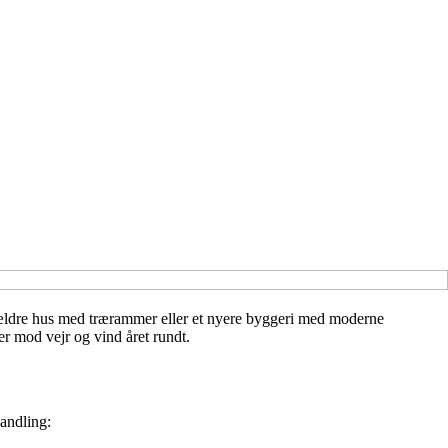
t ældre hus med trærammer eller et nyere byggeri med moderne
er mod vejr og vind året rundt.
handling: