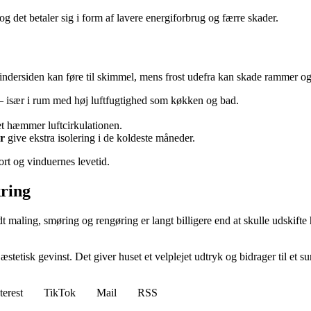
og det betaler sig i form af lavere energiforbrug og færre skader.
 indersiden kan føre til skimmel, mens frost udefra kan skade rammer og
 – især i rum med høj luftfugtighed som køkken og bad.
et hæmmer luftcirkulationen.
er
give ekstra isolering i de koldeste måneder.
ort og vinduernes levetid.
kring
 maling, smøring og rengøring er langt billigere end at skulle udskifte 
etisk gevinst. Det giver huset et velplejet udtryk og bidrager til et su
terest
TikTok
Mail
RSS