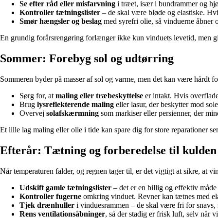
Se efter råd eller misfarvning
i træet, især i bundrammer og hjø
Kontroller tætningslister
– de skal være bløde og elastiske. Hvis
Smør hængsler og beslag
med syrefri olie, så vinduerne åbner o
En grundig forårsrengøring forlænger ikke kun vinduets levetid, men gi
Sommer: Forebyg sol og udtørring
Sommeren byder på masser af sol og varme, men det kan være hårdt for 
Sørg for, at
maling eller træbeskyttelse
er intakt. Hvis overflade
Brug
lysreflekterende maling
eller lasur, der beskytter mod solen
Overvej
solafskærmning
som markiser eller persienner, der mi
Et lille lag maling eller olie i tide kan spare dig for store reparationer se
Efterår: Tætning og forberedelse til kulden
Når temperaturen falder, og regnen tager til, er det vigtigt at sikre, 
Udskift gamle tætningslister
– det er en billig og effektiv måde
Kontroller fugerne
omkring vinduet. Revner kan tætnes med ela
Tjek drænhuller
i vinduesrammen – de skal være fri for snavs,
Rens ventilationsåbninger
, så der stadig er frisk luft, selv når