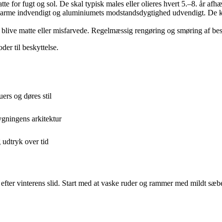
tte for fugt og sol. De skal typisk males eller olieres hvert 5.–8. år afh
 varme indvendigt og aluminiumets modstandsdygtighed udvendigt. De k
blive matte eller misfarvede. Regelmæssig rengøring og smøring af bes
der til beskyttelse.
ers og døres stil
ygningens arkitektur
 udtryk over tid
rsyn efter vinterens slid. Start med at vaske ruder og rammer med mildt 