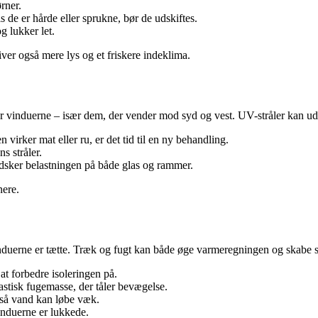
rner.
 de er hårde eller sprukne, bør de udskiftes.
g lukker let.
ver også mere lys og et friskere indeklima.
vinduerne – især dem, der vender mod syd og vest. UV-stråler kan udtø
n virker mat eller ru, er det tid til en ny behandling.
s stråler.
ndsker belastningen på både glas og rammer.
nere.
at vinduerne er tætte. Træk og fugt kan både øge varmeregningen og skab
 at forbedre isoleringen på.
stisk fugemasse, der tåler bevægelse.
 så vand kan løbe væk.
 vinduerne er lukkede.