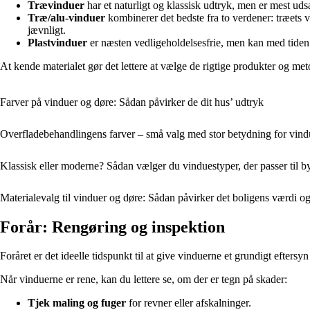
Trævinduer
har et naturligt og klassisk udtryk, men er mest udsa
Træ/alu-vinduer
kombinerer det bedste fra to verdener: træets
jævnligt.
Plastvinduer
er næsten vedligeholdelsesfrie, men kan med tiden 
At kende materialet gør det lettere at vælge de rigtige produkter og meto
Farver på vinduer og døre: Sådan påvirker de dit hus’ udtryk
Overfladebehandlingens farver – små valg med stor betydning for vindu
Klassisk eller moderne? Sådan vælger du vinduestyper, der passer til b
Materialevalg til vinduer og døre: Sådan påvirker det boligens værdi og
Forår: Rengøring og inspektion
Foråret er det ideelle tidspunkt til at give vinduerne et grundigt efte
Når vinduerne er rene, kan du lettere se, om der er tegn på skader:
Tjek maling og fuger
for revner eller afskalninger.